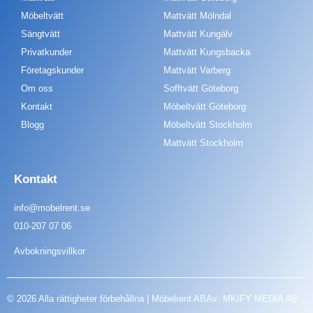
Möbeltvätt
Mattvätt Mölndal
Sängtvätt
Mattvätt Kungälv
Privatkunder
Mattvätt Kungsbacka
Företagskunder
Mattvätt Varberg
Om oss
Sofftvätt Göteborg
Kontakt
Möbeltvätt Göteborg
Blogg
Möbeltvätt Stockholm
Mattvätt Stockholm
Kontakt
info@mobelrent.se
010-207 07 06
Avbokningsvillkor
© 2026 Alla rättigheter förbehållna | Möbelrent AB
Av: MKIFY MEDIA AB