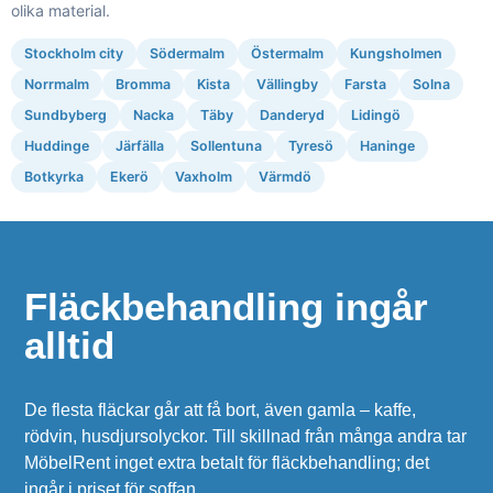
olika material.
Stockholm city
Södermalm
Östermalm
Kungsholmen
Norrmalm
Bromma
Kista
Vällingby
Farsta
Solna
Sundbyberg
Nacka
Täby
Danderyd
Lidingö
Huddinge
Järfälla
Sollentuna
Tyresö
Haninge
Botkyrka
Ekerö
Vaxholm
Värmdö
Fläckbehandling ingår
alltid
De flesta fläckar går att få bort, även gamla – kaffe,
rödvin, husdjursolyckor. Till skillnad från många andra tar
MöbelRent inget extra betalt för fläckbehandling; det
ingår i priset för soffan.