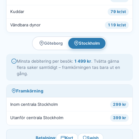
Kuddar
79 kr/st
Vändbara dynor
119 kr/st
Göteborg
Stockholm
Minsta debitering per besök:
1 499 kr
. Tvätta gärna
flera saker samtidigt – framkörningen tas bara ut en
gång.
Framkörning
Inom centrala Stockholm
299 kr
Utanför centrala Stockholm
399 kr
Betalning:
Kort
Swish