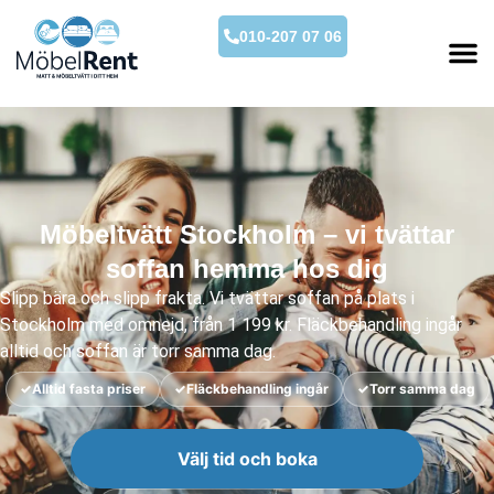
010-207 07 06
Möbeltvätt Stockholm – vi tvättar
soffan hemma hos dig
Slipp bära och slipp frakta. Vi tvättar soffan på plats i
Stockholm med omnejd, från 1 199 kr. Fläckbehandling ingår
alltid och soffan är torr samma dag.
✓
Alltid fasta priser
✓
Fläckbehandling ingår
✓
Torr samma dag
Välj tid och boka