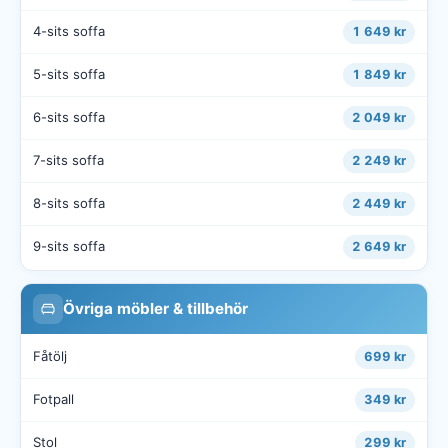
4-sits soffa
1 649 kr
5-sits soffa
1 849 kr
6-sits soffa
2 049 kr
7-sits soffa
2 249 kr
8-sits soffa
2 449 kr
9-sits soffa
2 649 kr
Övriga möbler & tillbehör
Fåtölj
699 kr
Fotpall
349 kr
Stol
299 kr