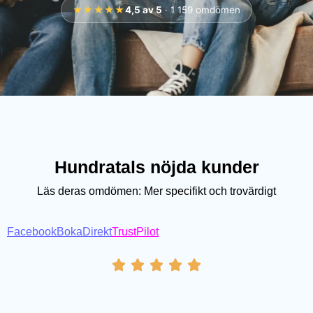
★★★★★
4,5 av 5
· 1 159 omdömen
Hundratals nöjda kunder
Läs deras omdömen:
Mer specifikt och trovärdigt
Facebook
BokaDirekt
TrustPilot