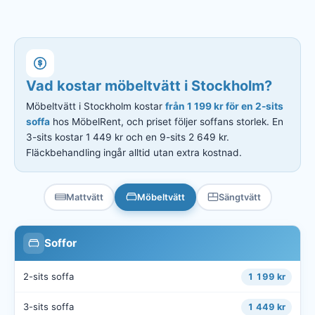
Vad kostar möbeltvätt i Stockholm?
Möbeltvätt i Stockholm kostar
från 1 199 kr för en 2-sits
soffa
hos MöbelRent, och priset följer soffans storlek. En
3-sits kostar 1 449 kr och en 9-sits 2 649 kr.
Fläckbehandling ingår alltid utan extra kostnad.
Mattvätt
Möbeltvätt
Sängtvätt
Soffor
2-sits soffa
1 199 kr
3-sits soffa
1 449 kr